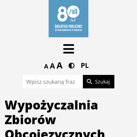
A
A
PL
A
search
Szukaj
Wypożyczalnia
Zbiorów
Obcojęzycznych