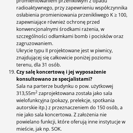
promieniowaniem przenikliwym z opadu
radioaktywnego, przy zapewnieniu współczynnika
osłabienia promieniowania przenikliwego K ≥ 100,
zapewniające również ochronę przed
konwencjonalnymi środkami rażenia, w
szczególności odłamkami bomb i pocisków oraz
zagruzowaniem.
Ukrycie typu II projektowane jest w piwnicy,
znajdującej się całkowicie poniżej poziomu
terenu, dla 31 osób.
Czy salę koncertową i jej wyposażenie
konsultowano ze specjalistami?
Sala na parterze budynku o pow. użytkowej
2
313,55m
zaprojektowana została jako sala
wielofunkcyjna (pokazy, prelekcje, spotkania
autorskie itp.) z przeznaczeniem do 150 osób, a
nie jako sala koncertowa. Z założenia nie
powielano funkcji, które oferują inne instytucje w
mieście, jak np. SOK.