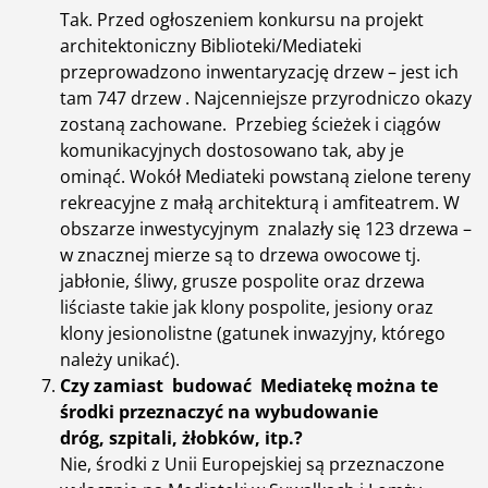
Tak. Przed ogłoszeniem konkursu na projekt
architektoniczny Biblioteki/Mediateki
przeprowadzono inwentaryzację drzew – jest ich
tam 747 drzew . Najcenniejsze przyrodniczo okazy
zostaną zachowane. Przebieg ścieżek i ciągów
komunikacyjnych dostosowano tak, aby je
ominąć. Wokół Mediateki powstaną zielone tereny
rekreacyjne z małą architekturą i amfiteatrem. W
obszarze inwestycyjnym znalazły się 123 drzewa –
w znacznej mierze są to drzewa owocowe tj.
jabłonie, śliwy, grusze pospolite oraz drzewa
liściaste takie jak klony pospolite, jesiony oraz
klony jesionolistne (gatunek inwazyjny, którego
należy unikać).
Czy zamiast budować Mediatekę można te
środki przeznaczyć na wybudowanie
dróg, szpitali, żłobków, itp.?
Nie, środki z Unii Europejskiej są przeznaczone