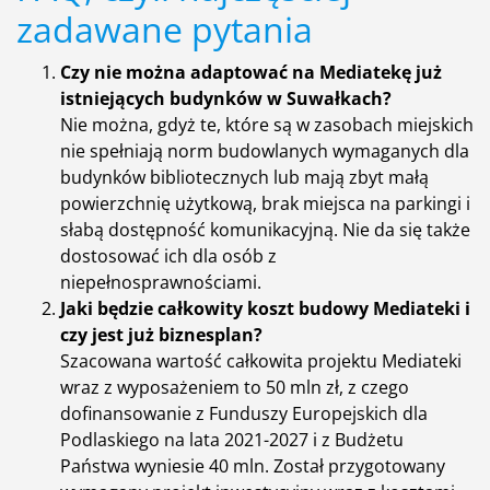
zadawane pytania
z mocy prawa, podmioty współpracujące z
Administratorem na potrzeby i w zakresie realizacji
Czy nie można adaptować na Mediatekę już
celów przetwarzania.
Pani/Pana dane osobowe będą przechowywane
istniejących budynków w Suwałkach?
przez okres wskazany w Rozporządzeniu Prezesa
Nie można, gdyż te, które są w zasobach miejskich
Rady Ministrów z dnia 18 stycznia 2011 roku w
nie spełniają norm budowlanych wymaganych dla
sprawie instrukcji kancelaryjnej, jednolitych,
budynków bibliotecznych lub mają zbyt małą
rzeczowych wykazów akt oraz instrukcji w sprawie
powierzchnię użytkową, brak miejsca na parkingi i
organizacji i zakresu działania archiwów
słabą dostępność komunikacyjną. Nie da się także
zakładowych. (Dz. U. Nr 14, poz. 67 z późn. zm.).
dostosować ich dla osób z
Przysługuje Pani/Panu:
niepełnosprawnościami.
a) prawo dostępu do treści swoich danych, na
Jaki będzie całkowity koszt budowy Mediateki i
podstawie art. 15 RODO,
czy jest już biznesplan?
b) prawo do żądania sprostowania (poprawiania)
Szacowana wartość całkowita projektu Mediateki
danych, na podstawie art. 16 RODO,
c) prawo do żądania ograniczenia przetwarzania
wraz z wyposażeniem to 50 mln zł, z czego
danych, na podstawie art. 18 ust. 1 RODO,
dofinansowanie z Funduszy Europejskich dla
d) prawo do żądania usunięcia danych, na
Podlaskiego na lata 2021-2027 i z Budżetu
podstawie art. 17 RODO.
Państwa wyniesie 40 mln. Został przygotowany
Podanie przez Panią/Pana danych osobowych jest