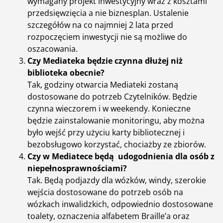
wymagany projekt inwestycyjny wraz z kosztami
obowiązkowe, jesteście Państwo zobowiązani do
przedsięwzięcia a nie biznesplan. Ustalenie
ich podania. Niepodanie danych osobowych będzie
szczegółów na co najmniej 2 lata przed
skutkować, że Państwa głos będzie nieważny.
rozpoczęciem inwestycji nie są możliwe do
Posiada Pani/Pan prawo do wniesienia skargi do
oszacowania.
Prezesa Urzędu Ochrony Danych Osobowych (na
Czy Mediateka będzie czynna dłużej niż
adres Urzędu Ochrony Danych Osobowych, ul.
biblioteka obecnie?
Stawki 2, 00-193 Warszawa), gdy uznają Państwo,
że przetwarzanie danych osobowych narusza
Tak, godziny otwarcia Mediateki zostaną
przepisy prawa.
dostosowane do potrzeb Czytelników. Będzie
Pani/Pana dane osobowe nie będą wykorzystywane
czynna wieczorem i w weekendy. Konieczne
do zautomatyzowanego podejmowania decyzji, w
będzie zainstalowanie monitoringu, aby można
tym o profilowaniu, o którym mowa w art. 22 ust. 1 i
było wejść przy użyciu karty bibliotecznej i
4 RODO.
bezobsługowo korzystać, chociażby ze zbiorów.
Czy w Mediatece będą udogodnienia dla osób z
niepełnosprawnościami?
Tak. Będą podjazdy dla wózków, windy, szerokie
wejścia dostosowane do potrzeb osób na
wózkach inwalidzkich, odpowiednio dostosowane
toalety, oznaczenia alfabetem Braille’a oraz