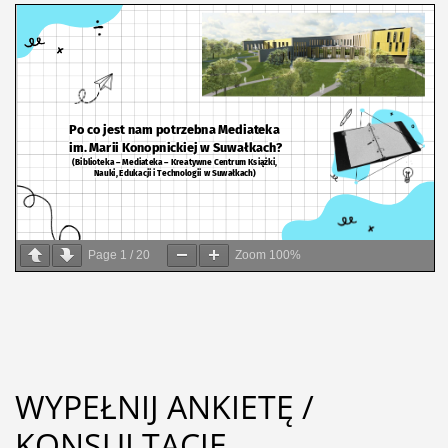
Page
1
/
20
Zoom
100%
WYPEŁNIJ ANKIETĘ /
KONSULTACJE